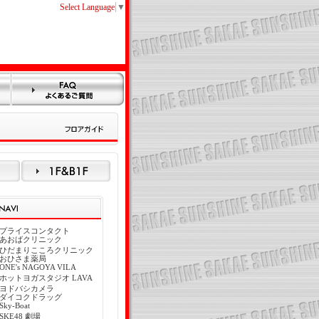
Select Language
▼
プライスコンタクト
あおばクリニック
ひだまりこころクリニック
おひさま薬局
ONE's NAGOYA VILA
ホットヨガスタジオ LAVA
ヨドバシカメラ
ダイコクドラッグ
Sky-Boat
SKE48 劇場