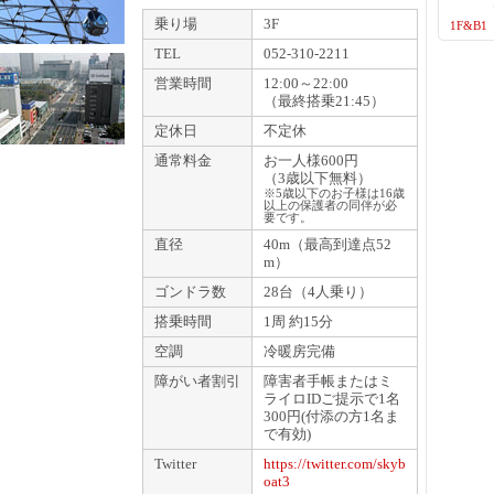
乗り場
3F
1F&B1
TEL
052-310-2211
営業時間
12:00～22:00
（最終搭乗21:45）
定休日
不定休
通常料金
お一人様600円
（3歳以下無料）
※5歳以下のお子様は16歳
以上の保護者の同伴が必
要です。
直径
40m（最高到達点52
m）
ゴンドラ数
28台（4人乗り）
搭乗時間
1周 約15分
空調
冷暖房完備
障がい者割引
障害者手帳またはミ
ライロIDご提示で1名
300円(付添の方1名ま
で有効)
Twitter
https://twitter.com/skyb
oat3