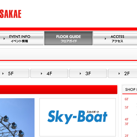
6F
5F
4F
3F
2F