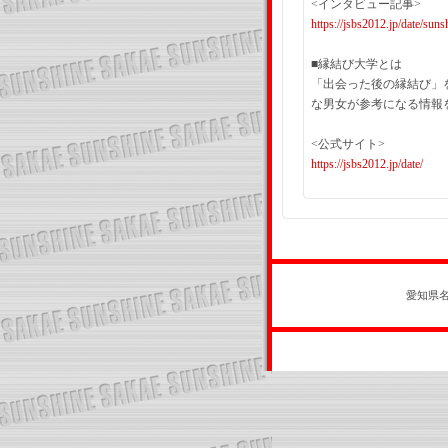
<インタビュー記事>
https://jsbs2012.jp/date/suns
■縁結び大学とは
「出会った後の縁結び」
な男女が参考になる情報
<公式サイト>
https://jsbs2012.jp/date/
愛知県名