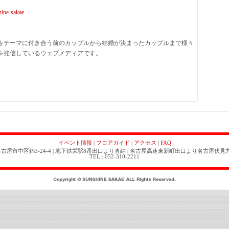
hine-sakae
をテーマに付き合う前のカップルから結婚が決まったカップルまで様々
を発信しているウェブメディアです。
イベント情報
|
フロアガイド
|
アクセス
|
FAQ
古屋市中区錦3-24-4 | 地下鉄栄駅8番出口より直結 | 名古屋高速東新町出口より名古屋伏見
TEL : 052-310-2211